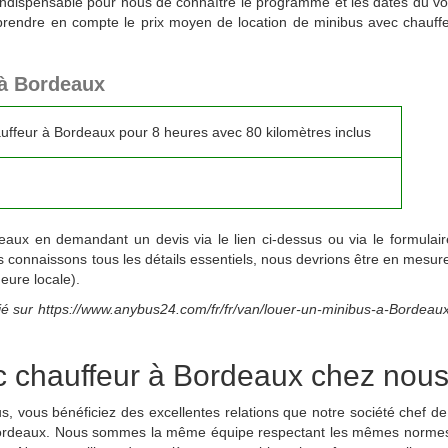
 indispensable pour nous de connaître le programme et les dates du vo
 de prendre en compte le prix moyen de location de minibus avec chauf
 à Bordeaux
uffeur à Bordeaux pour 8 heures avec 80 kilomètres inclus
x en demandant un devis via le lien ci-dessus ou via le formulaire
s connaissons tous les détails essentiels, nous devrions être en mesure
eure locale).
ié sur
https://www.anybus24.com/fr/fr/van/louer-un-minibus-a-Bordeaux
c chauffeur à Bordeaux chez nou
ous bénéficiez des excellentes relations que notre société chef de 
Bordeaux. Nous sommes la même équipe respectant les mêmes normes p