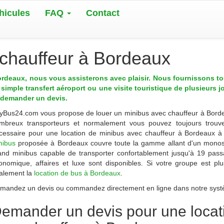
hicules
FAQ
Contact
 chauffeur à Bordeaux
ordeaux, nous vous assisterons avec plaisir. Nous fournissons t
simple transfert aéroport ou une visite touristique de plusieurs 
u demander un devis.
yBus24.com
vous propose de
louer un minibus avec chauffeur à Bord
mbreux transporteurs et normalement vous pouvez toujours trouve
cessaire pour une location de minibus avec chauffeur à Bordeaux à 
nibus
proposée à
Bordeaux
couvre toute la gamme allant d'un mono
and minibus capable de transporter confortablement jusqu'à 19 pas
onomique, affaires et luxe sont disponibles. Si votre groupe est 
alement la
location de bus à Bordeaux
.
mandez un devis ou commandez directement en ligne dans notre systè
emander un devis pour une locat