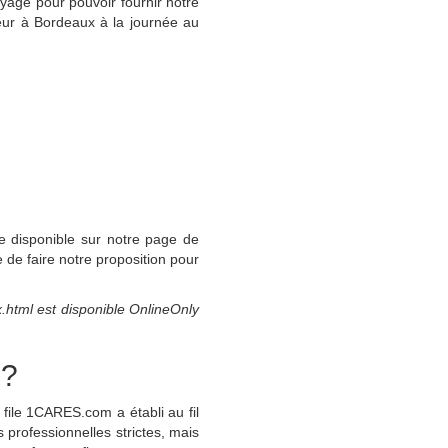
yage pour pouvoir fournir notre
feur à Bordeaux à la journée au
 disponible sur notre page de
 de faire notre proposition pour
.html
est disponible
OnlineOnly
s?
file 1CARES.com a établi au fil
rofessionnelles strictes, mais